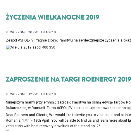
ŻYCZENIA WIELKANOCNE 2019
UTWORZONO: 20 KWIETNIA 2019
Zespół ASPOL-FV Pragnie złożyć Państwu najserdeczniejsze życzenia z okaz
ZAPROSZENIE NA TARGI ROENERGY 2019
UTWORZONO: 12 KWIETNIA 2019
Niniejszym mamy przyjemność zaprosić Państwa na ósmą edycję Targów RoEne
Bukareszcie, w Rumunii. Firma ASPOL FV zaprezentuje najnowsze technologie
Dear Partners and Clients, We would like to invite you to visit our stand at int
Romania, 17th – 19th April.. You will be able to find us and learn more abo
ventilation with heat recovery novelties at the stand no. 25.