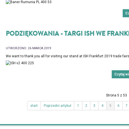
C
PODZIĘKOWANIA - TARGI ISH WE FRANK
UTWORZONO: 26 MARCA 2019
We want to thank you all for visiting our stand at ISH Frankfurt 2019 trade fairs
Czytaj 
Strona 5 z 53
start
Poprzedni artykuł
1
2
3
4
5
6
7