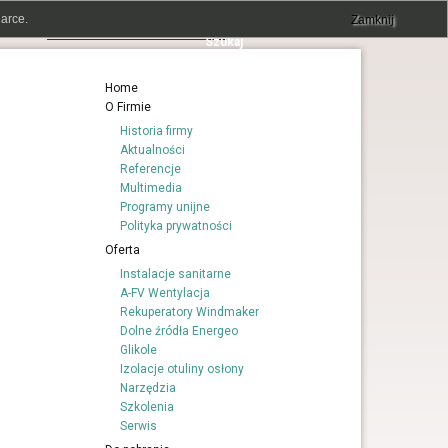
arce.
Zamknij
Home
O Firmie
Historia firmy
Aktualności
Referencje
Multimedia
Programy unijne
Polityka prywatności
Oferta
Instalacje sanitarne
A-FV Wentylacja
Rekuperatory Windmaker
Dolne źródła Energeo
Glikole
Izolacje otuliny osłony
Narzędzia
Szkolenia
Serwis