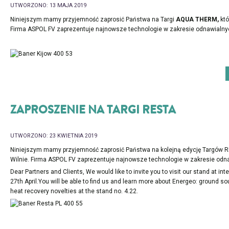
UTWORZONO: 13 MAJA 2019
Niniejszym mamy przyjemność zaprosić Państwa na Targi
AQUA THERM,
któ
Firma ASPOL FV zaprezentuje najnowsze technologie w zakresie odnawialnyc
ZAPROSZENIE NA TARGI RESTA
UTWORZONO: 23 KWIETNIA 2019
Niniejszym mamy przyjemność zaprosić Państwa na kolejną edycję Targów RE
Wilnie. Firma ASPOL FV zaprezentuje najnowsze technologie w zakresie odnaw
Dear Partners and Clients, We would like to invite you to visit our stand at int
27th April.You will be able to find us and learn more about Energeo: ground 
heat recovery novelties at the stand no. 4.22.