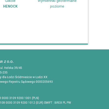
Glikole
Wymienniki geotermalne
HENOCK
poziome
P. Z O.O.
 ul. Helska 39/45
05-235
 dla Łodzi Śródmieście w Łodzi XX
jowego Rejestru Sądowego 0000205693
8 0000 3109 9200 1001 (PLN)
1108 0000 3109 9200 1012 (EUR) SWIFT : BREX PL PW