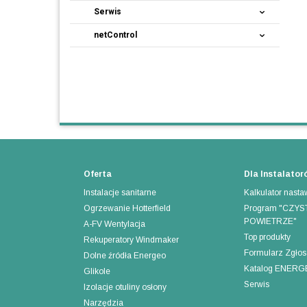
Serwis
netControl
Oferta
Dla Instalator
Instalacje sanitarne
Kalkulator nast
Ogrzewanie Hotterfield
Program "CZYS
POWIETRZE"
A-FV Wentylacja
Top produkty
Rekuperatory Windmaker
Formularz Zgło
Dolne źródła Energeo
Katalog ENER
Glikole
Serwis
Izolacje otuliny osłony
Narzędzia