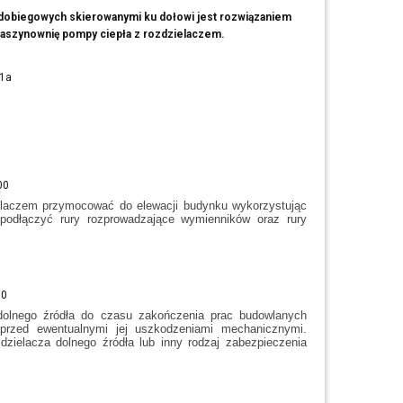
 dobiegowych skierowanymi ku dołowi jest rozwiązaniem
aszynownię pompy ciepła z rozdzielaczem.
elaczem przymocować do elewacji budynku wykorzystując
podłączyć rury rozprowadzające wymienników oraz rury
 dolnego źródła do czasu zakończenia prac budowlanych
przed ewentualnymi jej uszkodzeniami mechanicznymi.
elacza dolnego źródła lub inny rodzaj zabezpieczenia