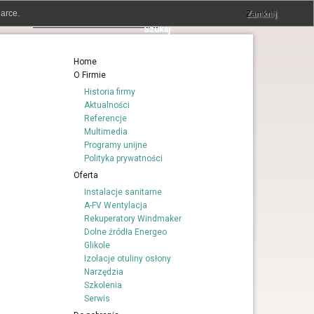
arce.
Zamknij
Home
O Firmie
Historia firmy
Aktualności
Referencje
Multimedia
Programy unijne
Polityka prywatności
Oferta
Instalacje sanitarne
A-FV Wentylacja
Rekuperatory Windmaker
Dolne źródła Energeo
Glikole
Izolacje otuliny osłony
Narzędzia
Szkolenia
Serwis