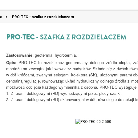
ła
>
PRO·TEC - szafka z rozdzielaczem
PRO·TEC
- SZAFKA Z ROZDZIELACZEM
Zastosowanie:
geotermia, hydrotermia.
Opis:
PRO·TEC to rozdzielacz geotermalny dolnego źródła ciepła, zai
montażu na zewnątrz jak i wewnątrz budynków. Składa się z dwóch równ
w dół króćcami, zwanymi sekcjami kolektora (SK), ułożonymi parami ob
centralną regulację, równoważąc układ hydrauliczny dolnego źródła z mo
możliwość odcięcia każdego wymiennika z osobna. PRO·TEC występuje 
1. Z rurami dobiegowymi (RD) wychodzącymi przez plecy szafki.
2. Z rurami dobiegowymi (RD) skierowanymi w dół, równolegle do sekcji k