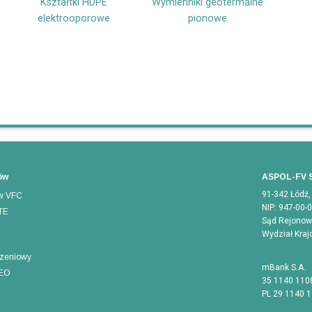
Kształtki HDPE
Wymienniki geotermalne
elektrooporowe
pionowe
ów
ASPOL-FV S
91-342 Łódź,
aw VFC
NIP: 947-00-
TE
Sąd Rejonowy
Wydział Kra
szeniowy
mBank S.A.
GEO
35 1140 110
PL 29 1140 