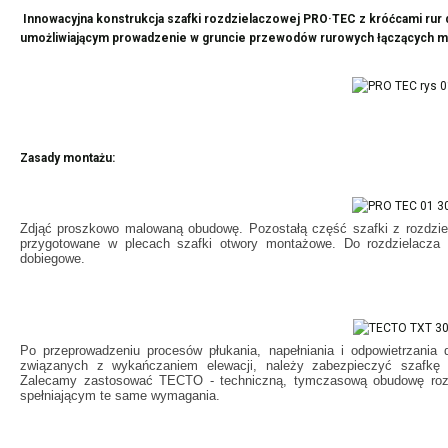
Innowacyjna konstrukcja szafki rozdzielaczowej PRO·TEC z króćcami rur
umożliwiającym prowadzenie w gruncie przewodów rurowych łączących m
Zasady montażu:
Zdjąć proszkowo malowaną obudowę. Pozostałą część szafki z rozdzi
przygotowane w plecach szafki otwory montażowe. Do rozdzielacza 
dobiegowe.
Po przeprowadzeniu procesów płukania, napełniania i odpowietrzania
związanych z wykańczaniem elewacji, należy zabezpieczyć szafkę 
Zalecamy zastosować TECTO - techniczną, tymczasową obudowę rozdzi
spełniającym te same wymagania.