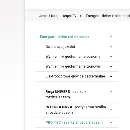
Jesteś tutaj:
Aspol-FV
>
Energeo - dolne źródła ciep
Energeo - dolne źródła ciepła
Gwarancja jakości
Wymienniki geotermalne poziome
Wymienniki geotermalne pionowe
Elektrooporowe głowice geotermalne
Rega UNIVERS
- szafka z
rozdzielaczem
INTEGRA NOVA
- podtynkowa szafka
z rozdzielaczem
PRO·TEC
- szafka z rozdzielaczem