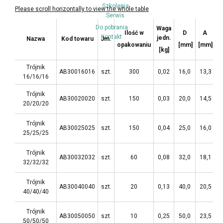
Szkolenia
Serwis
Do pobrania
Waga
Ilość w
D
A
Kontakt
jedn.
Nazwa
Kod towaru
Jm.
opakowaniu
[mm]
[mm]
[
[kg]
Trójnik
AB30016016
szt.
300
0,02
16,0
13,3
4
16/16/16
Trójnik
AB30020020
szt.
150
0,03
20,0
14,5
5
20/20/20
Trójnik
AB30025025
szt.
150
0,04
25,0
16,0
5
25/25/25
Trójnik
AB30032032
szt.
60
0,08
32,0
18,1
7
32/32/32
Trójnik
AB30040040
szt.
20
0,13
40,0
20,5
8
40/40/40
Trójnik
AB30050050
szt.
10
0,25
50,0
23,5
9
50/50/50