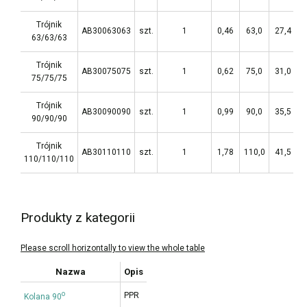
Trójnik
AB30063063
szt.
1
0,46
63,0
27,4
1
63/63/63
Trójnik
AB30075075
szt.
1
0,62
75,0
31,0
1
75/75/75
Trójnik
AB30090090
szt.
1
0,99
90,0
35,5
1
90/90/90
Trójnik
AB30110110
szt.
1
1,78
110,0
41,5
1
110/110/110
Produkty z kategorii
Nazwa
Opis
o
PPR
Kolana 90