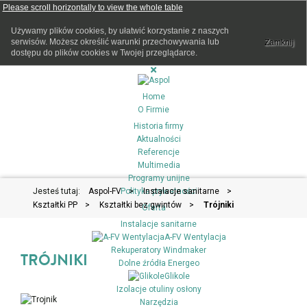
Używamy plików cookies, by ułatwić korzystanie z naszych
serwisów. Możesz określić warunki przechowywania lub
Zamknij
dostępu do plików cookies w Twojej przeglądarce.
Home
O Firmie
Historia firmy
Aktualności
Referencje
Multimedia
Programy unijne
Jesteś tutaj:
Aspol-FV
Polityka prywatności
>
Instalacje sanitarne
>
Kształtki PP
>
Kształtki bez gwintów
>
Trójniki
Oferta
Instalacje sanitarne
A-FV Wentylacja
Rekuperatory Windmaker
TRÓJNIKI
Dolne źródła Energeo
Glikole
Izolacje otuliny osłony
Narzędzia