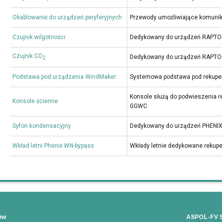
Okablowanie do urządzeń peryferyjnych
Przewody umożliwiające komunika
Czujnik wilgotności
Dedykowany do urządzeń RAPTOR
Czujnik CO
Dedykowany do urządzeń RAPTOR
2
Podstawa pod urządzenia WindMaker
Systemowa podstawa pod rekup
Konsole służą do podwieszenia
Konsole ścienne
GGWC
Syfon kondensacyjny
Dedykowany do urządzeń PHENIX
Wkład letni Phenix WN-bypass
Wkłady letnie dedykowane rekup
ów
ASPOL-FV S