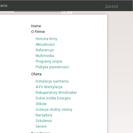
arce.
Zamknij
Home
O Firmie
Historia firmy
Aktualności
Referencje
Multimedia
Programy unijne
Polityka prywatności
Oferta
Instalacje sanitarne
A-FV Wentylacja
Rekuperatory Windmaker
Dolne źródła Energeo
Glikole
Izolacje otuliny osłony
Narzędzia
Szkolenia
Serwis