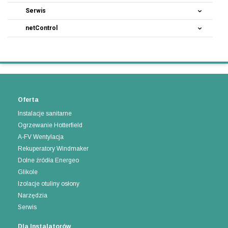
Serwis
netControl
Oferta
Instalacje sanitarne
Ogrzewanie Hotterfield
A-FV Wentylacja
Rekuperatory Windmaker
Dolne źródła Energeo
Glikole
Izolacje otuliny osłony
Narzędzia
Serwis
Dla Instalatorów