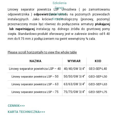
Szkolenia
Serwis
Liniowy separator powietrza LSP. Umożliwia ( po zamontowaniu
Do pobrania
odpowietrznika )
odpowietrzanie
układu na poziomych przewodach
Kontakt
instalacyjnych. Jako króciec technologiczny (pionowy, poziomy)
przeznaczony może być również do podłączenia armatury
płukającej
lub napełniającej
instalację np. dolnego źródła do gruntowej pomy
ciepła. Standardowo produkt oferowany jest w zakresie średnic od fi 40
mm do fi 75 mm z podłączeniem na gwint wewnętrzny ¾ cala.
NAZWA
WYMIAR
KOD
Linowy separator powietrza LSP – 40
40/40/GW 3/4"
GEO-SEP-L40
50
50/50/
GW 3/4"
Linowy separator powietrza LSP –
GEO-SEP-L50
63
63/63/
GW 3/4"
Linowy separator powietrza LSP –
GEO-SEP-L63
75
75/75/
GW 3/4"
Linowy separator powietrza LSP –
GEO-SEP-L75
CENNIK>>>
KARTA TECHNICZNA>>>