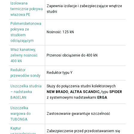
Izolowana
Zapewnia izolacje i zabezpieczające wnętrze
termicznie pokrywa
studni
włazowa PE
Polimerobetonowa
pokrywa ze
Nośność: 125 kN
stożkiem
odciążającym
Właz kanałowy,
żeliwny nośność
Przenosi obciążenie do 400 kN
400 kN
Reduktor
Reduktor typu Y
przewodów sondy
Uszczelka studnia
Służy do połączenia studni kolektorowych
– nadstawka
NEW BRADO
,
ALTRA SCANDIC,
typu
SPIDER
BAGELAN
z systemowymi nadstawkami
ERGA
Uszczelka
wargowa do
Zastosowanie gwarantuje szczelność
TUBONGA
Kaptur
Zabezpieczenie przed przedostawaniem się