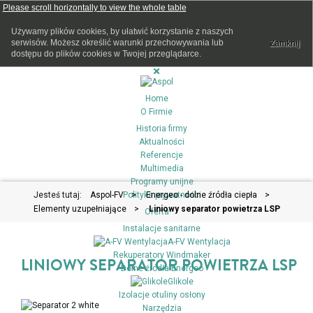
Używamy plików cookies, by ułatwić korzystanie z naszych
serwisów. Możesz określić warunki przechowywania lub
Zamknij
dostępu do plików cookies w Twojej przeglądarce.
Home
O Firmie
Historia firmy
Aktualności
Referencje
Multimedia
Programy unijne
Jesteś tutaj:
Aspol-FV
Polityka prywatności
>
Energeo - dolne źródła ciepła
>
Elementy uzupełniające
>
Liniowy separator powietrza LSP
Oferta
Instalacje sanitarne
A-FV Wentylacja
Rekuperatory Windmaker
LINIOWY SEPARATOR POWIETRZA LSP
Dolne źródła Energeo
Glikole
Izolacje otuliny osłony
Narzędzia