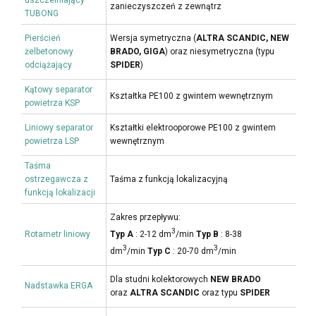
uszczelniający
zanieczyszczeń z zewnątrz
TUBONG
Pierścień
Wersja symetryczna (
ALTRA SCANDIC, NEW
żelbetonowy
BRADO, GIGA
) oraz niesymetryczna (typu
odciążający
SPIDER
)
Kątowy separator
Kształtka PE100 z gwintem wewnętrznym
powietrza KSP
Liniowy separator
Kształtki elektrooporowe PE100 z gwintem
powietrza LSP
wewnętrznym
Taśma
ostrzegawcza z
Taśma z funkcją lokalizacyjną
funkcją lokalizacji
Zakres przepływu:
3
Rotametr liniowy
Typ A
: 2-12 dm
/min
Typ B
: 8-38
3
3
dm
/min
Typ C
: 20-70 dm
/min
Dla studni kolektorowych
NEW BRADO
Nadstawka ERGA
oraz
ALTRA SCANDIC
oraz typu
SPIDER