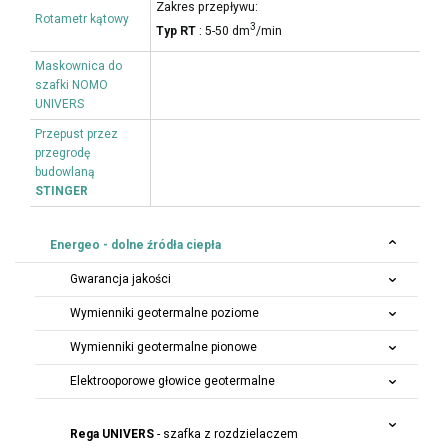
Zakres przepływu:
Rotametr kątowy
3
Typ RT
: 5-50 dm
/min
Maskownica do
szafki NOMO
UNIVERS
Przepust przez
przegrodę
budowlaną
STINGER
Energeo - dolne źródła ciepła
Gwarancja jakości
Wymienniki geotermalne poziome
Wymienniki geotermalne pionowe
Elektrooporowe głowice geotermalne
Rega UNIVERS
- szafka z rozdzielaczem