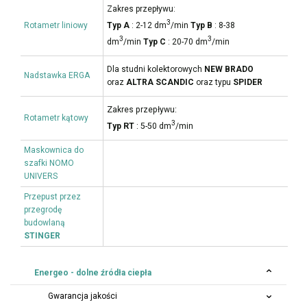
Zakres przepływu:
3
Rotametr liniowy
Typ A
: 2-12 dm
/min
Typ B
: 8-38
3
3
dm
/min
Typ C
: 20-70 dm
/min
Dla studni kolektorowych
NEW BRADO
Nadstawka ERGA
oraz
ALTRA SCANDIC
oraz typu
SPIDER
Zakres przepływu:
Rotametr kątowy
3
Typ RT
: 5-50 dm
/min
Maskownica do
szafki NOMO
UNIVERS
Przepust przez
przegrodę
budowlaną
STINGER
Energeo - dolne źródła ciepła
Gwarancja jakości