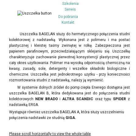
Szkolenia
Serwis
Do pobrania
Kontakt
Uszczelka BAGELAN służy do hermetycznego połączenia studni
kolektorowej z nadstawką. Wykonana jest z polimeru i ma postać
plastycznej i kleistej taśmy zwiniętej w rolkę. Zabezpieczona jest
papierem parafinowym, przeciwdziałającym sklejaniu się. Uszczelkę
charakteryzuje zachowanie pierwotnej konsystencji plastycznej przez
cały okres użytkowania. Polimer ma wysoką odpornością chemiczną na
kwasy, zasady, sole, detergenty i wszelkie składniki biologiczne i
chemiczne. Uszczelka jest jednokrotnego użytku - przy konieczności
rozmontowania studni z nadstawką, należy ją wymienić.
W systemie dolnych źródeł do pomp ciepła Enerego dostępna jest
uszczelka BAGELAN B, która dedykowana jest do połączenia studni
kolektorowych
NEW BRADO
i
ALTRA SCANDIC
oraz typu
SPIDER
z
nadstawką ERGA.
Występuje również uszczelka BAGELAN A, która służy uszczelnieniu
połączenia nadstawki ze studnią
GIGA.