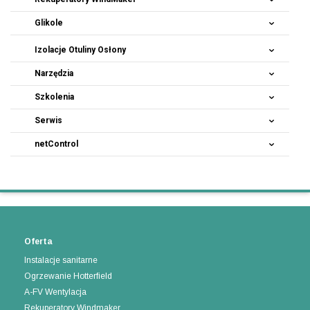
Glikole
Izolacje Otuliny Osłony
Narzędzia
Szkolenia
Serwis
netControl
Oferta
Instalacje sanitarne
Ogrzewanie Hotterfield
A-FV Wentylacja
Rekuperatory Windmaker