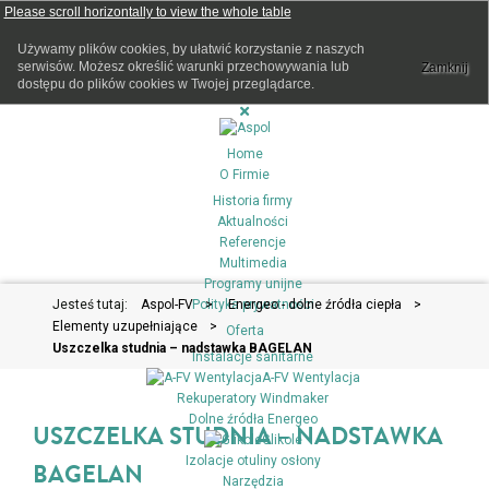
Używamy plików cookies, by ułatwić korzystanie z naszych
serwisów. Możesz określić warunki przechowywania lub
Zamknij
dostępu do plików cookies w Twojej przeglądarce.
Home
O Firmie
Historia firmy
Aktualności
Referencje
Multimedia
Programy unijne
Jesteś tutaj:
Aspol-FV
Polityka prywatności
>
Energeo - dolne źródła ciepła
>
Elementy uzupełniające
>
Oferta
Uszczelka studnia – nadstawka BAGELAN
Instalacje sanitarne
A-FV Wentylacja
Rekuperatory Windmaker
Dolne źródła Energeo
USZCZELKA STUDNIA – NADSTAWKA
Glikole
Izolacje otuliny osłony
BAGELAN
Narzędzia