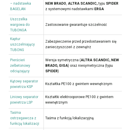
– nadstawka
NEW BRADO
,
ALTRA SCANDIC,
typu
SPIDER
BAGELAN
z systemowymi nadstawkami
ERGA
Uszczelka
wargowa do
Zastosowanie gwarantuje szczelność
TUBONGA
Kaptur
Zabezpieczenie przed przedostawaniem się
uszczelniający
zanieczyszczeń z zewnątrz
TUBONG
Pierścień
Wersja symetryczna (
ALTRA SCANDIC, NEW
żelbetonowy
BRADO, GIGA
) oraz niesymetryczna (typu
odciążający
SPIDER
)
Kątowy separator
Kształtka PE100 z gwintem wewnętrznym
powietrza KSP
Liniowy separator
Kształtki elektrooporowe PE100 z gwintem
powietrza LSP
wewnętrznym
Taśma
ostrzegawcza z
Taśma z funkcją lokalizacyjną
funkcją lokalizacji