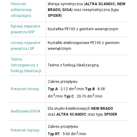
Pierścień
Wersja symetryczna (
ALTRA SCANDIC, NEW
żelbetonowy
BRADO, GIGA
) oraz niesymetryczna (typu
odciążający
SPIDER
)
Kątowy separator
Kształtka PE100 z gwintem wewnętrznym
powietrza KSP
Liniowy separator
Kształtki elektrooporowe PE100 z gwintem
powietrza LSP
wewnętrznym
Taśma
ostrzegawcza z
Taśma z funkcją lokalizacyjną
funkcją lokalizacji
Zakres przepływu:
3
Rotametr liniowy
Typ A
: 2-12 dm
/min
Typ B
: 8-38
3
3
dm
/min
Typ C
: 20-70 dm
/min
Dla studni kolektorowych
NEW BRADO
Nadstawka ERGA
oraz
ALTRA SCANDIC
oraz typu
SPIDER
Zakres przepływu:
Rotametr kątowy
3
Typ RT
: 5-50 dm
/min