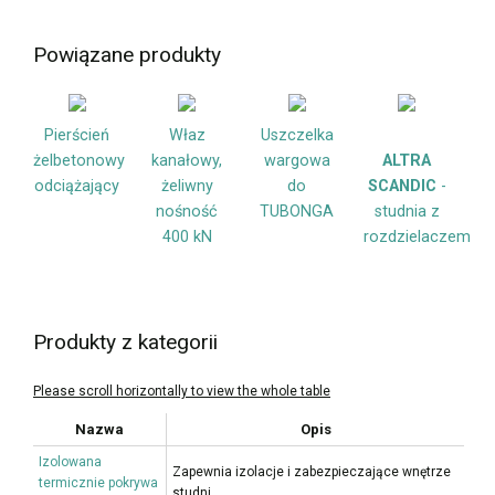
Powiązane produkty
Pierścień
Właz
Uszczelka
żelbetonowy
kanałowy,
wargowa
ALTRA
odciążający
żeliwny
do
SCANDIC
-
nośność
TUBONGA
studnia z
400 kN
rozdzielaczem
Produkty z kategorii
Nazwa
Opis
Izolowana
Zapewnia izolacje i zabezpieczające wnętrze
termicznie pokrywa
studni