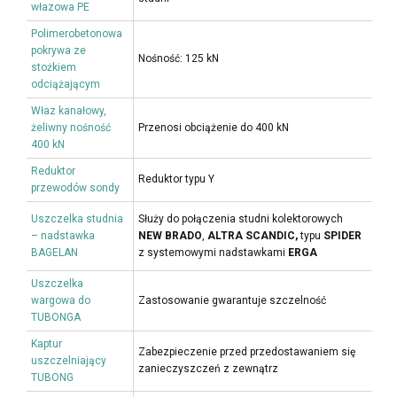
włazowa PE
Polimerobetonowa
pokrywa ze
Nośność: 125 kN
stożkiem
odciążającym
Właz kanałowy,
żeliwny nośność
Przenosi obciążenie do 400 kN
400 kN
Reduktor
Reduktor typu Y
przewodów sondy
Uszczelka studnia
Służy do połączenia studni kolektorowych
– nadstawka
NEW BRADO
,
ALTRA SCANDIC,
typu
SPIDER
BAGELAN
z systemowymi nadstawkami
ERGA
Uszczelka
wargowa do
Zastosowanie gwarantuje szczelność
TUBONGA
Kaptur
Zabezpieczenie przed przedostawaniem się
uszczelniający
zanieczyszczeń z zewnątrz
TUBONG