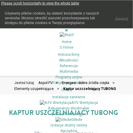
Używamy plików cookies, by ułatwić korzystanie z naszych
serwisów. Możesz określić warunki przechowywania lub
Zamknij
dostępu do plików cookies w Twojej przeglądarce.
Home
O Firmie
Historia firmy
Aktualności
Referencje
Multimedia
Programy unijne
Jesteś tutaj:
Aspol-FV
Polityka prywatności
>
Energeo - dolne źródła ciepła
>
Elementy uzupełniające
>
Kaptur uszczelniający TUBONG
Oferta
Instalacje sanitarne
A-FV Wentylacja
Rekuperatory Windmaker
KAPTUR USZCZELNIAJĄCY TUBONG
Dolne źródła Energeo
Glikole
Izolacje otuliny osłony
Narzędzia